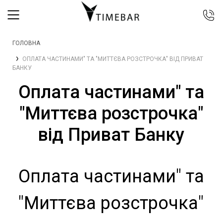
044 392 44 45
ГОЛОВНА
067 344 14 44 (viber)
ОПЛАТА ЧАСТИНАМИ" ТА "МИТТЄВА РОЗСТРОЧКА" ВІД ПРИВАТ
099 399 23 80
БАНКУ
0 800 305 805
Оплата частинами" та
Безкоштовно по Україні
"Миттєва розстрочка"
від Приват Банку
Оплата частинами" та
"Миттєва розстрочка"