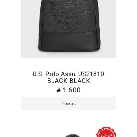
U.S. Polo Assn. US21810
BLACK-BLACK
1 600
Немає