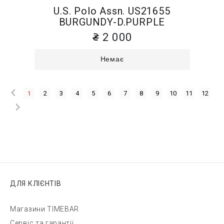
U.S. Polo Assn. US21655
BURGUNDY-D.PURPLE
2 000
Немає
1
2
3
4
5
6
7
8
9
10
11
12
ДЛЯ КЛІЄНТІВ
Магазини TIMEBAR
Сервіс та гарантії