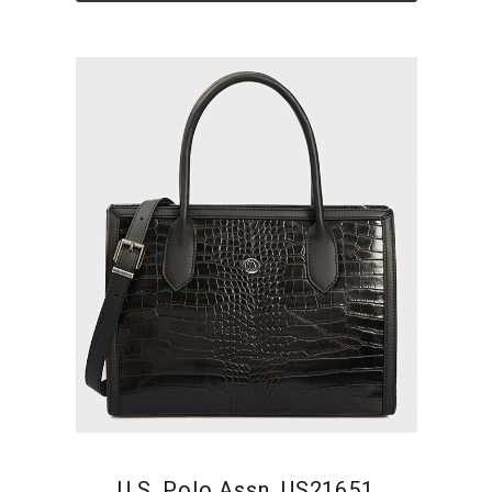
U.S. Polo Assn. US21651