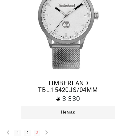
TIMBERLAND
TBL.15420JS/04MM
3 330
Немає
1
2
3