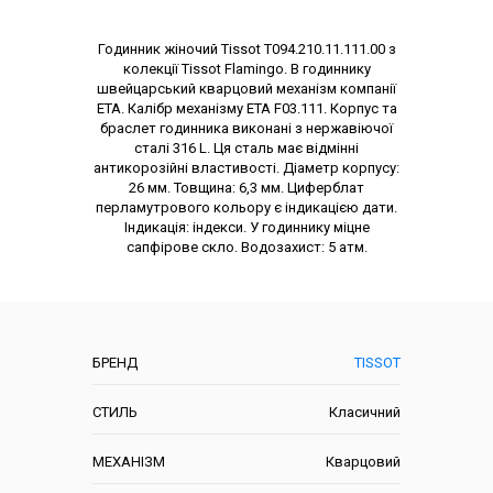
Опис товару
Годинник жіночий Tissot T094.210.11.111.00 з
колекції Tissot Flamingo. В годиннику
швейцарський кварцовий механізм компанії
ЕТА. Калібр механізму ETA F03.111. Корпус та
браслет годинника виконані з нержавіючої
сталі 316 L. Ця сталь має відмінні
антикорозійні властивості. Діаметр корпусу:
26 мм. Товщина: 6,3 мм. Циферблат
перламутрового кольору є індикацією дати.
Індикація: індекси. У годиннику міцне
сапфірове скло. Водозахист: 5 атм.
Характеристики
БРЕНД
TISSOT
СТИЛЬ
Класичний
МЕХАНІЗМ
Кварцовий