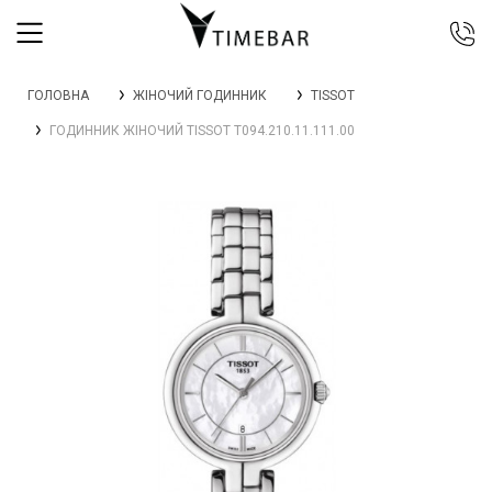
044 392 44 45
ГОЛОВНА
ЖІНОЧИЙ ГОДИННИК
TISSOT
067 344 14 44 (viber)
ГОДИННИК ЖІНОЧИЙ TISSOT T094.210.11.111.00
099 399 23 80
0 800 305 805
Безкоштовно по Україні