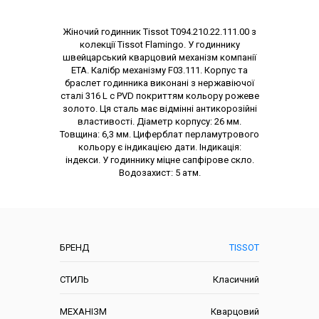
Опис товару
Жіночий годинник Tissot T094.210.22.111.00 з
колекції Tissot Flamingo. У годиннику
швейцарський кварцовий механізм компанії
ЕТА. Калібр механізму F03.111. Корпус та
браслет годинника виконані з нержавіючої
сталі 316 L c PVD покриттям кольору рожеве
золото. Ця сталь має відмінні антикорозійні
властивості. Діаметр корпусу: 26 мм.
Товщина: 6,3 мм. Циферблат перламутрового
кольору є індикацією дати. Індикація:
індекси. У годиннику міцне сапфірове скло.
Водозахист: 5 атм.
Характеристики
БРЕНД
TISSOT
СТИЛЬ
Класичний
МЕХАНІЗМ
Кварцовий