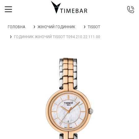
044 392 44 45
ГОЛОВНА
ЖІНОЧИЙ ГОДИННИК
TISSOT
067 344 14 44 (viber)
ГОДИННИК ЖІНОЧИЙ TISSOT T094.210.22.111.00
099 399 23 80
0 800 305 805
Безкоштовно по Україні