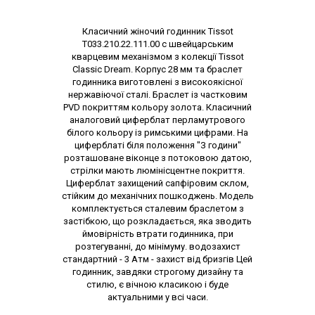
Опис товару
Класичний жіночий годинник Tissot
T033.210.22.111.00 с швейцарським
кварцевим механізмом з колекції Tissot
Classic Dream. Корпус 28 мм та браслет
годинника виготовлені з високоякісної
нержавіючої сталі. Браслет із частковим
PVD покриттям кольору золота. Класичний
аналоговий циферблат перламутрового
білого кольору із римськими цифрами. На
циферблаті біля положення "З години"
розташоване віконце з потоковою датою,
стрілки мають люмінісцентне покриття.
Циферблат захищений сапфіровим склом,
стійким до механічних пошкоджень. Модель
комплектується сталевим браслетом з
застібкою, що розкладається, яка зводить
ймовірність втрати годинника, при
розтегуванні, до мінімуму. водозахист
стандартний - 3 Атм - захист від бризгів Цей
годинник, завдяки строгому дизайну та
стилю, є вічною класикою і буде
актуальними у всі часи.