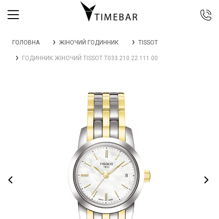
044 392 44 45
ГОЛОВНА
ЖІНОЧИЙ ГОДИННИК
TISSOT
067 344 14 44 (viber)
ГОДИННИК ЖІНОЧИЙ TISSOT T033.210.22.111.00
099 399 23 80
0 800 305 805
Безкоштовно по Україні