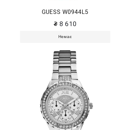
GUESS W0944L5
8 610
Немає