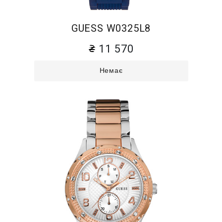
GUESS W0325L8
11 570
Немає