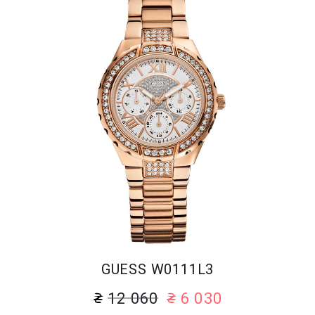
GUESS W0111L3
12 060
6 030