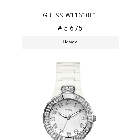
GUESS W11610L1
5 675
Немає