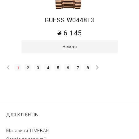
GUESS W0448L3
6 145
Немає
1
2
3
4
5
6
7
8
ДЛЯ КЛІЄНТІВ
Магазини TIMEBAR