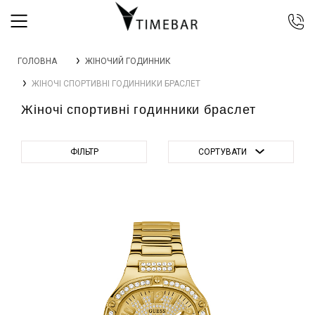
044 392 44 45
ГОЛОВНА
ЖІНОЧИЙ ГОДИННИК
067 344 14 44 (viber)
ЖІНОЧІ СПОРТИВНІ ГОДИННИКИ БРАСЛЕТ
099 399 23 80
Жіночі спортивні годинники браслет
0 800 305 805
Безкоштовно по Україні
ФІЛЬТР
СОРТУВАТИ