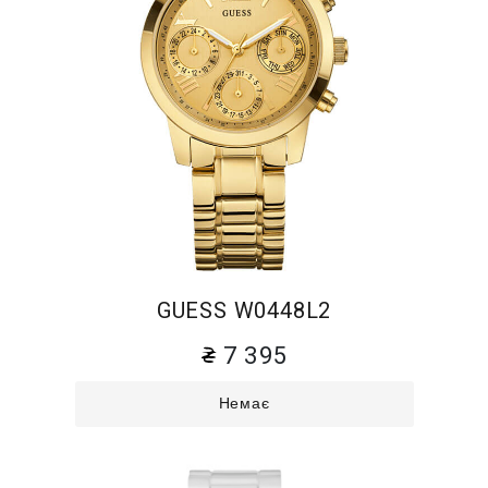
GUESS W0448L2
7 395
Немає