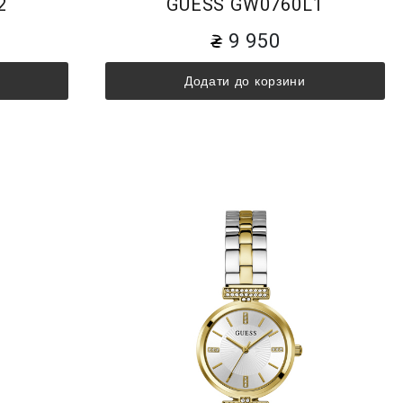
2
GUESS GW0760L1
9 950
Додати до корзини