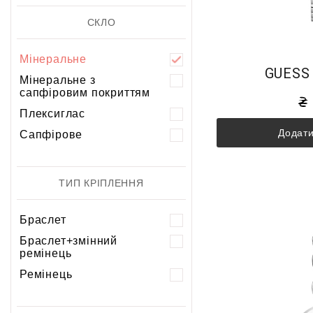
СКЛО
Мінеральне
GUESS
Мінеральне з
сапфіровим покриттям
Плексиглас
Додати
Сапфірове
ТИП КРІПЛЕННЯ
Браслет
Браслет+змінний
ремінець
Ремінець