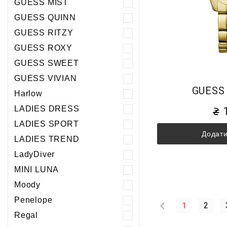
GUESS MIST
GUESS QUINN
GUESS RITZY
GUESS ROXY
GUESS SWEET
GUESS VIVIAN
GUESS
Harlow
LADIES DRESS
LADIES SPORT
Додати
LADIES TREND
LadyDiver
MINI LUNA
Moody
Penelope
1
2
Regal