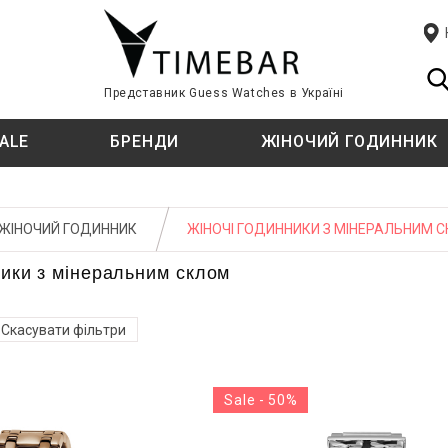
Представник Guess Watches в Україні
ALE
БРЕНДИ
ЖІНОЧИЙ ГОДИННИК
ЦІЇ
ЦІЇ
T
СТИЛЬ
СТИЛЬ
TISSOT
ЖІНОЧИЙ ГОДИННИК
ЖІНОЧІ ГОДИННИКИ З МІНЕРАЛЬНИМ 
TIMBERLAND
Fashion
Fashion
ники з мінеральним склом
ф
ф
класичний
класичний
U
Спортивний
Спортивний годинник
U.S. POLO ASSN.
Скасувати фільтри
E KINI
ТИП КРІПЛЕННЯ
ТИП КРІПЛЕННЯ
W
й
й
Sale - 50%
WELDER
Ремінець
Ремінець
ATI