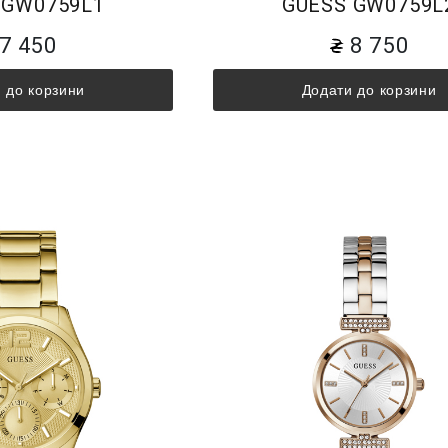
 GW0759L1
GUESS GW0759L
7 450
8 750
 до корзини
Додати до корзини