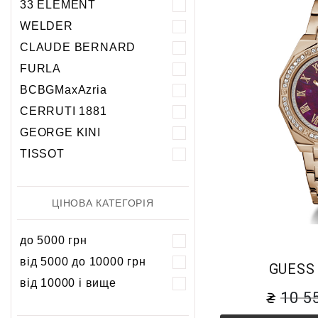
33 ELEMENT
5 атм
5 атм
WELDER
10 атм
10 атм
CLAUDE BERNARD
20 атм
FURLA
BCBGMaxAzria
CERRUTI 1881
GEORGE KINI
TISSOT
ЦІНОВА КАТЕГОРІЯ
до 5000 грн
від 5000 до 10000 грн
GUESS
від 10000 і вище
10 5