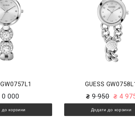
 GW0757L1
GUESS GW0758L
10 000
9 950
4 97
 до корзини
Додати до корзини