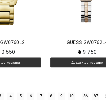
 GW0760L2
GUESS GW0762L
10 550
9 750
 до корзини
Додати до корзини
3
4
5
6
7
8
9
10
...
86
87