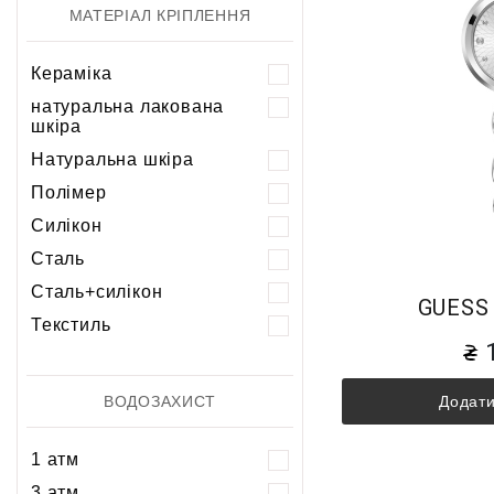
МАТЕРІАЛ КРІПЛЕННЯ
Кераміка
натуральна лакована
шкіра
Натуральна шкіра
Полімер
Силікон
Сталь
Сталь+силікон
GUESS
Текстиль
Додати
ВОДОЗАХИСТ
1 атм
3 атм