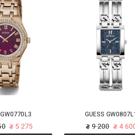
Браслет
Браслет
 GW0770L3
GUESS GW0807L
50
5 275
9 200
4 60