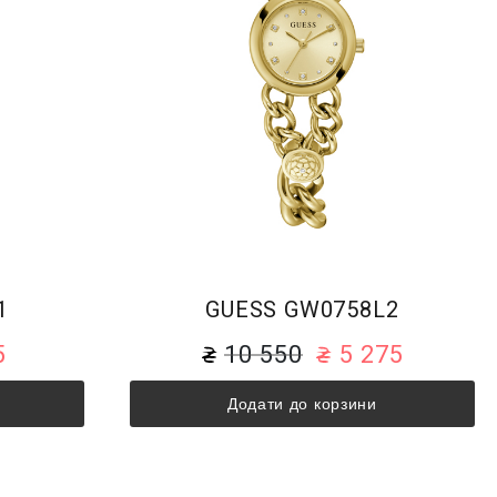
1
GUESS GW0758L2
5
10 550
5 275
Додати до корзини