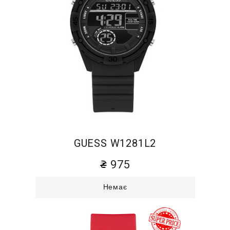
GUESS W1281L2
975
Немає