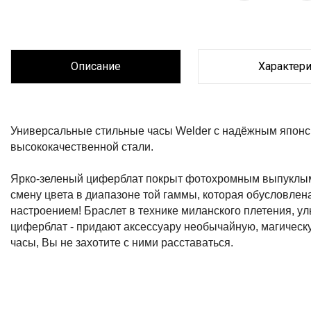
Описание
Характер
Описание
Универсальные стильные 
часы
Welder с надёжным японс
высококачественной стали.
Ярко-зеленый циферблат покрыт фотохромным выпуклым с
смену цвета в диапазоне той гаммы, которая обусловле
настроением! Браслет в технике миланского плетения, ул
циферблат - придают аксессуару необычайную, магическ
часы, Вы не захотите с ними расставаться.