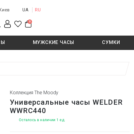
UA
RU
Киев
0
СЫ
МУЖСКИЕ ЧАСЫ
СУМКИ
New collection
Sale - 50%
Sale - 50%
Коллекция The Moody
Универсальные часы WELDER
WWRC440
Осталось в наличии 1 ед.