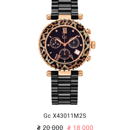
Gc X43011M2S
20 000
18 000