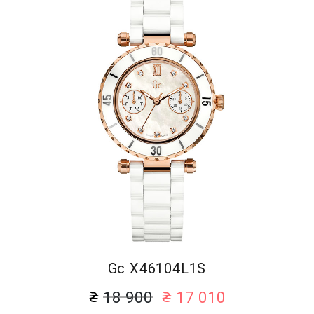
Gc X46104L1S
18 900
17 010