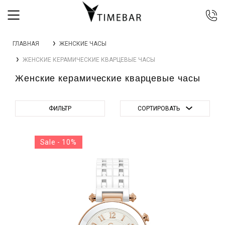
044 392 44 45
ГЛАВНАЯ
ЖЕНСКИЕ ЧАСЫ
067 344 14 44 (viber)
ЖЕНСКИЕ КЕРАМИЧЕСКИЕ КВАРЦЕВЫЕ ЧАСЫ
099 399 23 80
Женские керамические кварцевые часы
0 800 305 805
Бесплатно по Украине
ФИЛЬТР
СОРТИРОВАТЬ
Sale - 10%