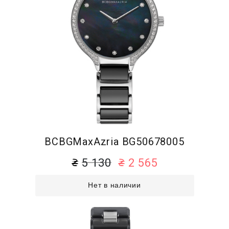
BCBGMaxAzria BG50678005
5 130
2 565
Нет в наличии