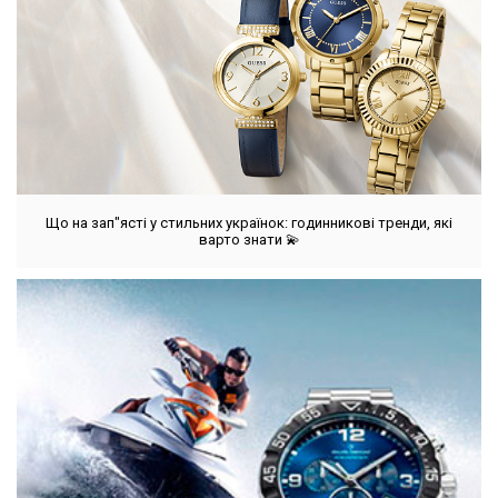
Що на зап"ясті у стильних українок: годинникові тренди, які
варто знати 💫