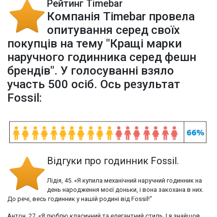
Рейтинг Timebar
Компанія Timebar провела
опитування серед своїх
покупців на тему "Кращі марки
наручного годинника серед фешн
брендів". У голосуванні взяло
участь 500 осіб. Ось результат
Fossil:
Відгуки про годинник Fossil.
Лідія, 45. «Я купила механічний наручний годинник на
день народження моєї доньки, і вона закохана в них.
До речі, весь годинник у нашій родині від Fossil!"
Антон, 27. «Я люблю класичний та елегантний стиль. І я знайшов