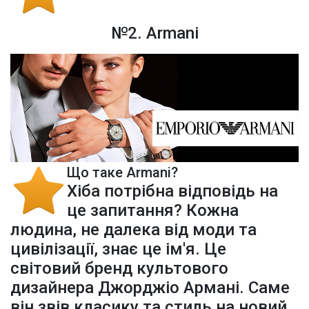
№2. Armani
Що таке Armani?
Хіба потрібна відповідь на
це запитання? Кожна
людина, не далека від моди та
цивілізації, знає це ім'я. Це
світовий бренд культового
дизайнера Джорджіо Армані. Саме
він звів класику та стиль на новий