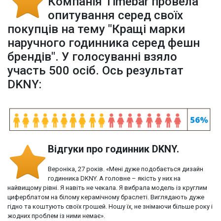
Компанія Timebar провела
опитування серед своїх
покупців на тему "Кращі марки
наручного годинника серед фешн
брендів". У голосуванні взяло
участь 500 осіб. Ось результат
DKNY:
Відгуки про годинник DKNY.
Вероніка, 27 років. «Мені дуже подобається дизайн
годинника DKNY. А головне – якість у них на
найвищому рівні. Я навіть не чекала. Я вибрала модель із круглим
циферблатом на білому керамічному браслеті. Виглядають дуже
гідно та коштують своїх грошей. Ношу їх, не знімаючи більше року і
жодних проблем із ними немає».