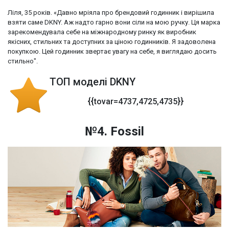
Ліля, 35 років. «Давно мріяла про брендовий годинник і вирішила
взяти саме DKNY. Аж надто гарно вони сіли на мою ручку. Ця марка
зарекомендувала себе на міжнародному ринку як виробник
якісних, стильних та доступних за ціною годинників. Я задоволена
покупкою. Цей годинник звертає увагу на себе, я виглядаю досить
стильно".
ТОП моделі DKNY
{{tovar=4737,4725,4735}}
№4. Fossil