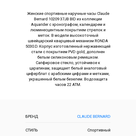
Описание
Женские спортивные наручные часы Claude
Bernard 10209 37JB BID из коллекции
Aquarider с хронографом, календарем и
люминесцентным покрытием стрелок и
меток. В модели высокоточный
швейцарский кварцевый механизм RONDA
5030.D. Корпус изготовленный нержавеющей
стали с покрытием PVD gold, дополнен
белым силиконовым ремешком.
Сапфировое стекло, устойчивое к
царапинам, защищает белый аналоговый
циферблат с арабскими цифрами и метками,
украшенный белым безелем. Водозащита
часов 22 АТМ.
Характеристики
БРЕНД
CLAUDE BERNARD
СТИЛЬ
Спортивный