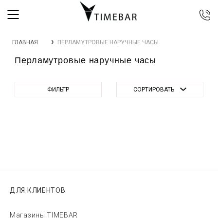
044 392 44 45
ГЛАВНАЯ
ПЕРЛАМУТРОВЫЕ НАРУЧНЫЕ ЧАСЫ
067 344 14 44 (viber)
Перламутровые наручные часы
099 399 23 80
0 800 305 805
Бесплатно по Украине
ФИЛЬТР
СОРТИРОВАТЬ
ДЛЯ КЛИЕНТОВ
Магазины TIMEBAR