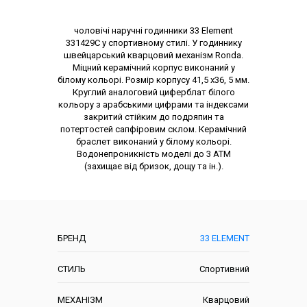
Опис товару
чоловічі наручні годинники 33 Element
331429C у спортивному стилі. У годиннику
швейцарський кварцовий механізм Ronda.
Міцний керамічний корпус виконаний у
білому кольорі. Розмір корпусу 41,5 x36, 5 мм.
Круглий аналоговий циферблат білого
кольору з арабськими цифрами та індексами
закритий стійким до подряпин та
потертостей сапфіровим склом. Керамічний
браслет виконаний у білому кольорі.
Водонепроникність моделі до 3 АТМ
(захищає від бризок, дощу та ін.).
Характеристики
БРЕНД
33 ELEMENT
СТИЛЬ
Спортивний
МЕХАНІЗМ
Кварцовий