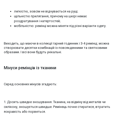
легкістю, зовсім не відчувається на руці;
щільністю прилягання, причому на шкірі немає
роздратування і натертостей;
мобільністю: ремінці можна міняти під різні варіанти одягу.
Виходить, що маючи в колекції гарний годинник і 3-4 ремінці, можна
створювати десятки комбінацій із повсякденними та святковими
образами. І всі вони будуть унікальні.
Мінуси ремінців із тканини
Серед основних мінусів згадують:
1. Досить швидке зношування. Тканина, на відміну від металів чи
силікону, зношується швидше. Ремінець почне стиратися, втратить
яскравість або порветься.