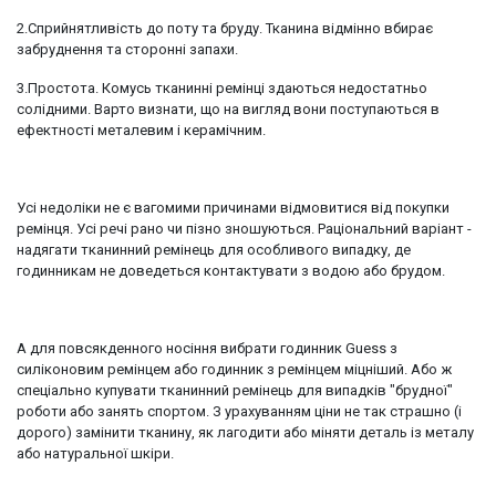
2.Сприйнятливість до поту та бруду. Тканина відмінно вбирає
забруднення та сторонні запахи.
3.Простота. Комусь тканинні ремінці здаються недостатньо
солідними. Варто визнати, що на вигляд вони поступаються в
ефектності металевим і керамічним.
Усі недоліки не є вагомими причинами відмовитися від покупки
ремінця. Усі речі рано чи пізно зношуються. Раціональний варіант -
надягати тканинний ремінець для особливого випадку, де
годинникам не доведеться контактувати з водою або брудом.
А для повсякденного носіння вибрати годинник Guess з
силіконовим ремінцем або годинник з ремінцем міцніший. Або ж
спеціально купувати тканинний ремінець для випадків "брудної"
роботи або занять спортом. З урахуванням ціни не так страшно (і
дорого) замінити тканину, як лагодити або міняти деталь із металу
або натуральної шкіри.