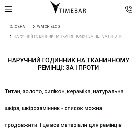
044 392 44 45
ГОЛОВНА
WATCH BLOG
067 344 14 44 (viber)
НАРУЧНИЙ ГОДИННИК НА ТКАНИННОМУ РЕМІНЦІ: ЗА І ПРОТИ
099 399 23 80
0 800 305 805
Безкоштовно по Україні
НАРУЧНИЙ ГОДИННИК НА ТКАНИННОМУ
РЕМІНЦІ: ЗА І ПРОТИ
Титан, золото, силікон, кераміка, натуральна
шкіра, шкірозамінник - список можна
продовжити. І це все матеріали для ремінців