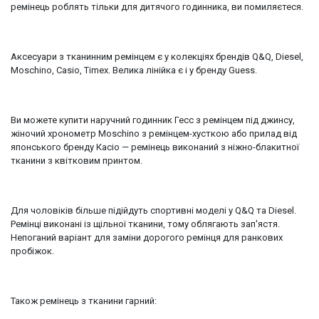
ремінець роблять тільки для дитячого годинника, ви помиляєтеся.
Аксесуари з тканинним ремінцем є у колекціях брендів Q&Q, Diesel,
Moschino, Casio, Timex. Велика лінійка є і у бренду Guess.
Ви можете купити наручний годинник Гесс з ремінцем під джинсу,
жіночий хронометр Moschino з ремінцем-хусткою або прилад від
японського бренду Касіо — ремінець виконаний з ніжно-блакитної
тканини з квітковим принтом.
Для чоловіків більше підійдуть спортивні моделі у Q&Q та Diesel.
Ремінці виконані із щільної тканини, тому облягають зап'ястя.
Непоганий варіант для заміни дорогого ремінця для ранкових
пробіжок.
Також ремінець з тканини гарний: