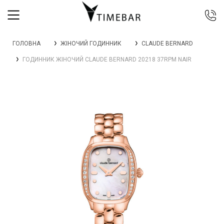
044 392 44 45
ГОЛОВНА
ЖІНОЧИЙ ГОДИННИК
CLAUDE BERNARD
067 344 14 44 (viber)
ГОДИННИК ЖІНОЧИЙ CLAUDE BERNARD 20218 37RPM NAIR
099 399 23 80
0 800 305 805
Безкоштовно по Україні