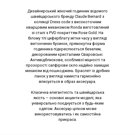
Опис товару
Дизайнерський жіночий годинник відомого
швейцарського бренду Claude Bernard з
колекції Dress code з високоточним
кварцовим механізмом Ronda виготовлений
зі сталі з PVD покриттям Rose Gold. На
білому тлі циферблату мітки часу у вигляді
витончених бусинок, прямокутна форма
годинника підкреслюється безелем,
декорованим кристалами Сваровські.
Антивідблискове, особливої міцності та
прозорості сапфірове скло надійно захищає
механізм від пошкоджень. Браслет із дрібних
ланок у вигляді намиста гармонійно
вписується в образ аксесуара.
Класична елегантність та швейцарська
якість – основні акценти моделі, яка
універсально поєднується з будь-яким
одягом. Аксесуар цілком може
використовуватись і як самостійна
прикраса.