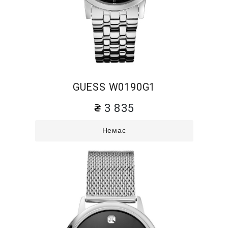
GUESS W0190G1
3 835
Немає