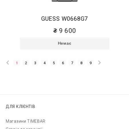
GUESS W0668G7
9 600
Немає
1
2
3
4
5
6
7
8
9
ДЛЯ КЛІЄНТІВ
Магазини TIMEBAR