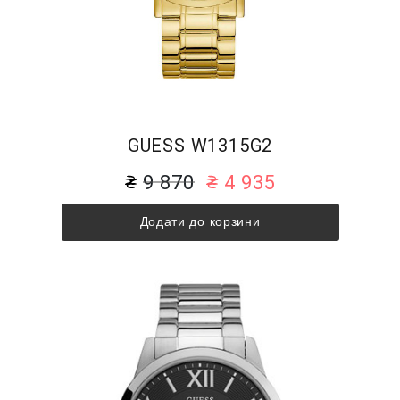
GUESS W1315G2
9 870
4 935
Додати до корзини