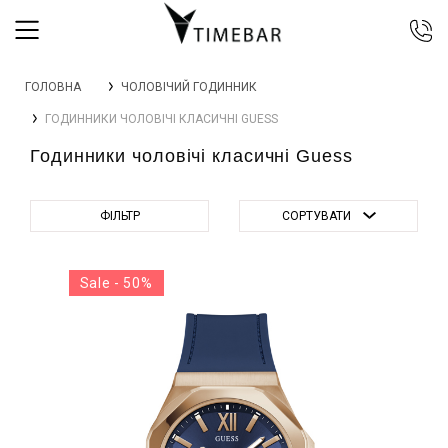
044 392 44 45
ГОЛОВНА
ЧОЛОВІЧИЙ ГОДИННИК
067 344 14 44 (viber)
ГОДИННИКИ ЧОЛОВІЧІ КЛАСИЧНІ GUESS
099 399 23 80
Годинники чоловічі класичні Guess
0 800 305 805
Безкоштовно по Україні
ФІЛЬТР
СОРТУВАТИ
Sale - 50%