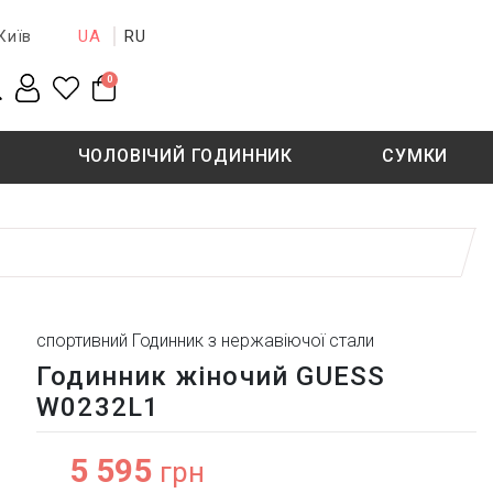
UA
RU
Київ
0
ЧОЛОВІЧИЙ ГОДИННИК
СУМКИ
New collection
Sale - 50%
Sale - 50%
спортивний Годинник з нержавіючої стали
Годинник жіночий GUESS
W0232L1
5 595
грн