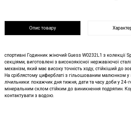
Опис товару
Характе
Опис товару
спортивні Годинник жіночий Guess W0232L1 з колекції Sp
секціями, виготовлені з високоякісної нержавіючої стал
механізм, який має високу точність ходу, стійкіший до з
На сріблястому циферблаті з гільошованим малюнком у в
лічильники: покажчик дня тижня, дати та часу доби у 2
мінеральним склом стійким до виникнення подряпин. Ко
контактувати з водою.