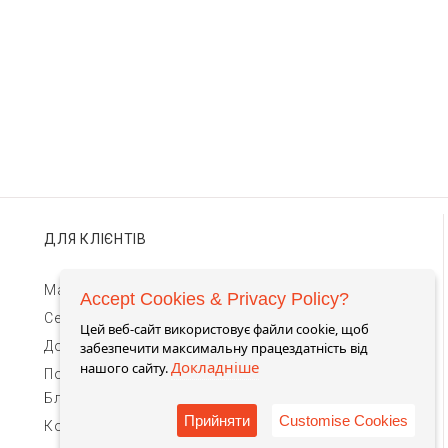
ДЛЯ КЛІЄНТІВ
Магазини TIMEBAR
Accept Cookies & Privacy Policy?
Сервіс та гарантії
Цей веб-сайт використовує файли cookie, щоб
Доставка та оплата
забезпечити максимальну працездатність від
Докладніше
нашого сайту.
Повернення та обмін
Блог
Прийняти
Customise Cookies
Контакти для зв'язку