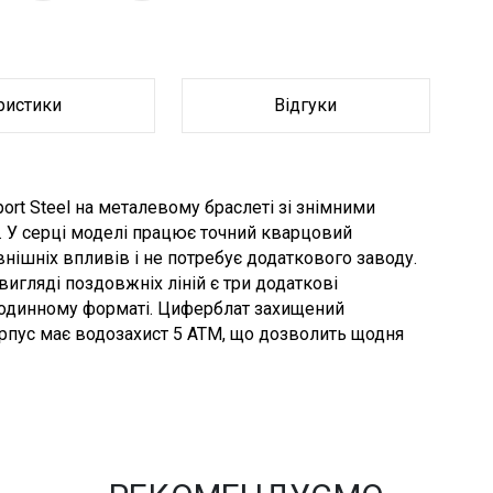
ристики
Відгуки
ort Steel на металевому браслеті зі знімними
і. У серці моделі працює точний кварцовий
овнішніх впливів і не потребує додаткового заводу.
игляді поздовжніх ліній є три додаткові
4-годинному форматі. Циферблат захищений
рпус має водозахист 5 АТМ, що дозволить щодня