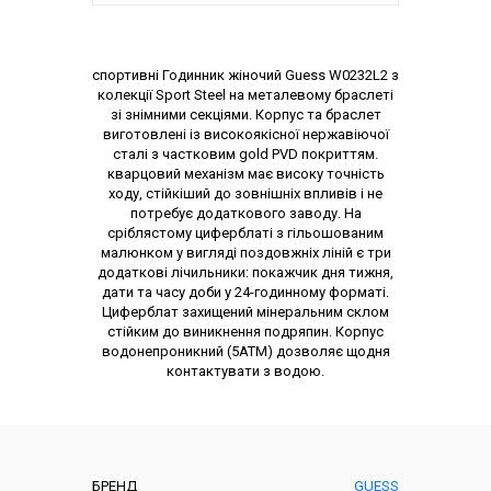
Опис товару
спортивні Годинник жіночий Guess W0232L2 з
колекції Sport Steel на металевому браслеті
зі знімними секціями. Корпус та браслет
виготовлені із високоякісної нержавіючої
сталі з частковим gold PVD покриттям.
кварцовий механізм має високу точність
ходу, стійкіший до зовнішніх впливів і не
потребує додаткового заводу. На
сріблястому циферблаті з гільошованим
малюнком у вигляді поздовжніх ліній є три
додаткові лічильники: покажчик дня тижня,
дати та часу доби у 24-годинному форматі.
Циферблат захищений мінеральним склом
стійким до виникнення подряпин. Корпус
водонепроникний (5АТМ) дозволяє щодня
контактувати з водою.
Характеристики
БРЕНД
GUESS