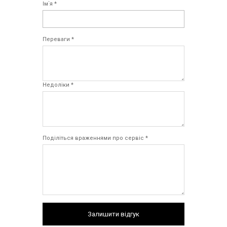
Ім`я *
Переваги *
Недоліки *
Поділіться враженнями про сервіс *
Залишити відгук