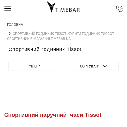
044 392 44 45
ГОЛОВНА
067 344 14 44 (viber)
СПОРТИВНИЙ ГОДИННИК TISSOT, КУПИТИ ГОДИННИК ТИССОТ
099 399 23 80
СПОРТИВНИЙ В МАГАЗИНІ TIMEBAR.UA
0 800 305 805
Спортивний годинник Tissot
Безкоштовно по Україні
ФІЛЬТР
СОРТУВАТИ
Спортивний наручний часи Tissot