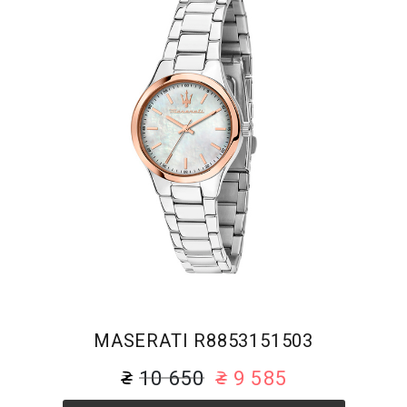
MASERATI R8853151503
10 650
9 585