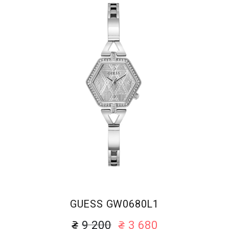
GUESS GW0680L1
9 200
3 680