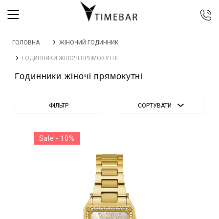
044 392 44 45
ГОЛОВНА
ЖІНОЧИЙ ГОДИННИК
067 344 14 44 (viber)
ГОДИННИКИ ЖІНОЧІ ПРЯМОКУТНІ
099 399 23 80
Годинники жіночі прямокутні
0 800 305 805
Безкоштовно по Україні
ФІЛЬТР
СОРТУВАТИ
Sale - 10%