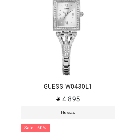
GUESS W0430L1
4 895
Немає
Sale - 60%