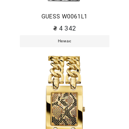
GUESS W0061L1
4 342
Немає