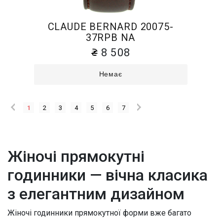
CLAUDE BERNARD 20075-
37RPB NA
8 508
Немає
1
2
3
4
5
6
7
Жіночі прямокутні
годинники — вічна класика
з елегантним дизайном
Жіночі годинники прямокутної форми вже багато