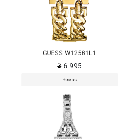
GUESS W12581L1
6 995
Немає