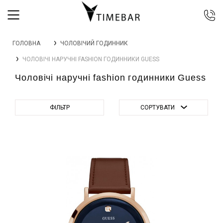
044 392 44 45
ГОЛОВНА
ЧОЛОВІЧИЙ ГОДИННИК
067 344 14 44 (viber)
ЧОЛОВІЧІ НАРУЧНІ FASHION ГОДИННИКИ GUESS
099 399 23 80
Чоловічі наручні fashion годинники Guess
0 800 305 805
Безкоштовно по Україні
ФІЛЬТР
СОРТУВАТИ