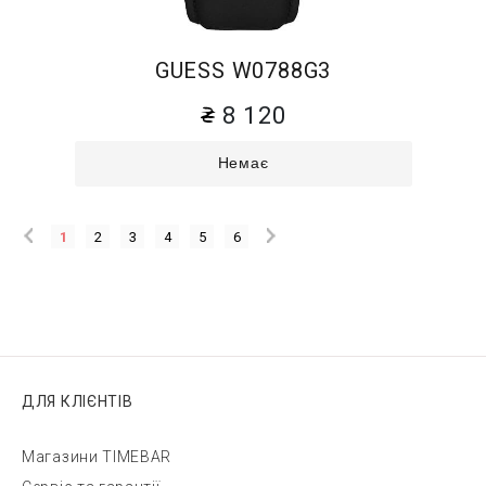
GUESS W0788G3
8 120
Немає
1
2
3
4
5
6
ДЛЯ КЛІЄНТІВ
Магазини TIMEBAR