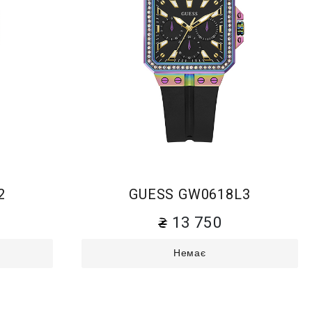
2
GUESS GW0618L3
13 750
Немає