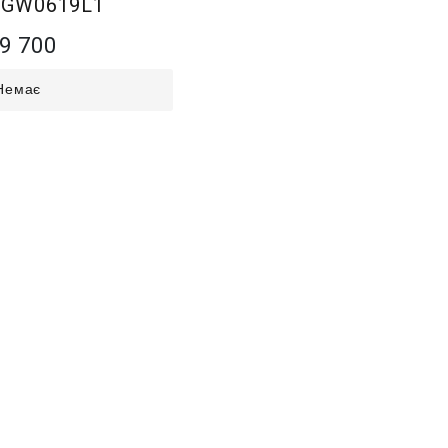
 GW0619L1
9 700
Немає