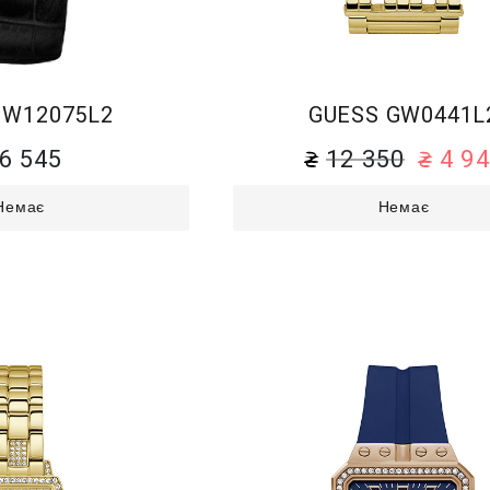
 W12075L2
GUESS GW0441L
6 545
12 350
4 9
Немає
Немає