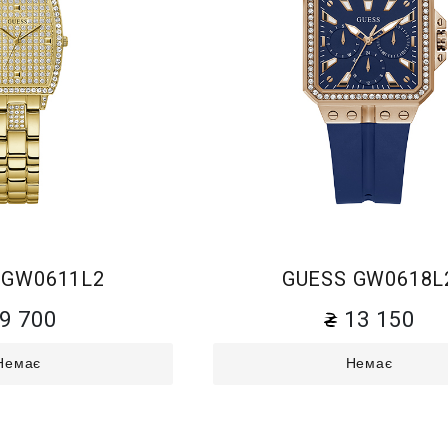
 GW0611L2
GUESS GW0618L
9 700
13 150
Немає
Немає