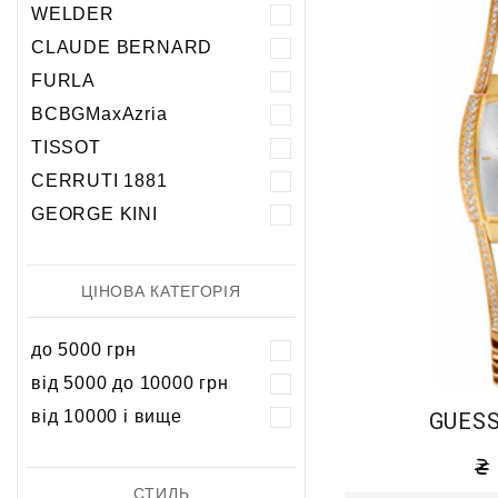
5 атм
5 атм
WELDER
10 атм
10 атм
CLAUDE BERNARD
20 атм
FURLA
BCBGMaxAzria
TISSOT
CERRUTI 1881
GEORGE KINI
ЦІНОВА КАТЕГОРІЯ
до 5000 грн
від 5000 до 10000 грн
від 10000 і вище
GUESS
СТИЛЬ