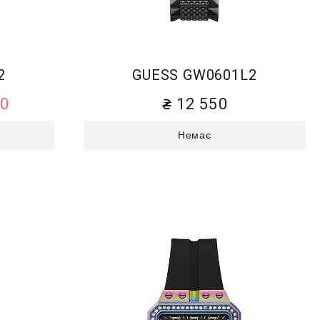
2
GUESS GW0601L2
40
12 550
Немає