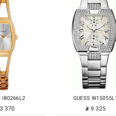
Браслет
Браслет
 I80266L2
GUESS W15055L
3 370
9 325