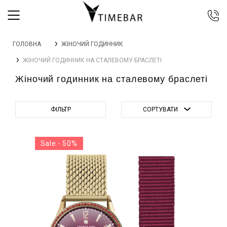
044 392 44 45
ГОЛОВНА
ЖІНОЧИЙ ГОДИННИК
067 344 14 44 (viber)
ЖІНОЧИЙ ГОДИННИК НА СТАЛЕВОМУ БРАСЛЕТІ
099 399 23 80
Жіночий годинник на сталевому браслеті
0 800 305 805
Безкоштовно по Україні
ФІЛЬТР
СОРТУВАТИ
Sale - 50%