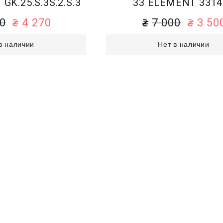
GK.25.S.3S.2.S.3
33 ELEMENT 3314
40
4 270
7 000
3 50
в наличии
Нет в наличии