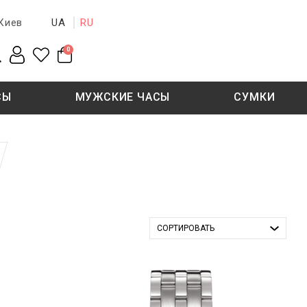
UA
RU
Киев
0
СЫ
МУЖСКИЕ ЧАСЫ
СУМКИ
New collection
Sale - 50%
Sale - 50%
СОРТИРОВАТЬ