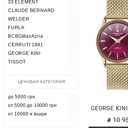
33 ELEMENT
Хронограф
Календарь
Механика
Механика
CLAUDE BERNARD
Хронограф
WELDER
FURLA
BCBGMaxAzria
CERRUTI 1881
GEORGE KINI
TISSOT
ЦЕНОВАЯ КАТЕГОРИЯ
до 5000 грн
от 5000 до 10000 грн
GEORGE KINI 
от 10000 и выше
10 9