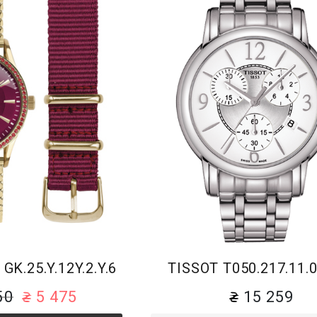
Браслет
Браслет
GK.25.Y.12Y.2.Y.6
TISSOT T050.217.11.0
50
5 475
15 259