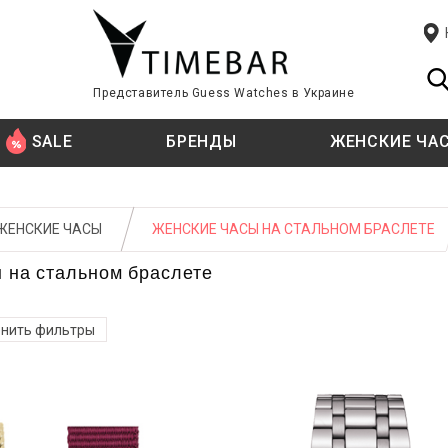
Представитель Guess Watches в Украине
SALE
БРЕНДЫ
ЖЕНСКИЕ ЧА
Я
Я
T
СТИЛЬ
СТИЛЬ
TISSOT
ЖЕНСКИЕ ЧАСЫ
ЖЕНСКИЕ ЧАСЫ НА СТАЛЬНОМ БРАСЛЕТЕ
TIMBERLAND
 цифры
 цифры
Fashion
Fashion
 на стальном браслете
цифры
цифры
Классические
Классические
U
ации
ации
Спортивные
Спортивные часы
U.S. POLO ASSN.
нить фильтры
E KINI
ТИП КРЕПЛЕНИЯ
ТИП КРЕПЛЕНИЯ
W
WELDER
й
й
Ремешок
Ремешок
ATI