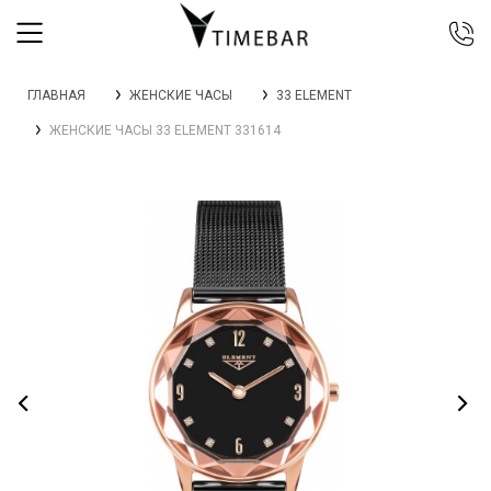
044 392 44 45
ГЛАВНАЯ
ЖЕНСКИЕ ЧАСЫ
33 ELEMENT
067 344 14 44 (viber)
ЖЕНСКИЕ ЧАСЫ 33 ELEMENT 331614
099 399 23 80
0 800 305 805
Бесплатно по Украине