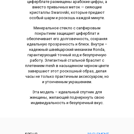
циферблате размещены арабские цифры, а
вместо привычных меток — сияющие
кристаллы Swarovski, которые придают
особый шарм и роскошь каждой минуте.
Минеральное стекло с сапфировым
покрытием защищает циферблат и
обеспечивает его долговечность, сохраняя
идеальную прозрачность и блеск. Внутри –
надежный швейцарский механизм Ronda,
гарантирующий точный ход и безупречную
работу. Элегантный стальной браслет с
плетением mesh в насыщенном черном цвете
завершают этот роскошный образ, делая
часы не только практичным аксессуаром, но
и утонченным украшением.
Эта модель – идеальный спутник для
женщины, желающей подчеркнуть свою
индивидуальность и безупречный вкус.
Характеристики