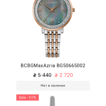
BCBGMaxAzria BG50665002
5 440
2 720
Нет в наличии
Sale - 51%