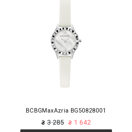
BCBGMaxAzria BG50828001
3 285
1 642