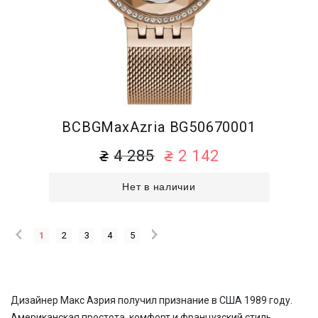
BCBGMaxAzria BG50670001
4 285
2 142
Нет в наличии
1
2
3
4
5
Дизайнер Макс Азрия получил признание в США 1989 году.
Американская простота, комфорт и французский стиль,