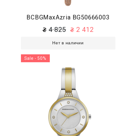
BCBGMaxAzria BG50666003
4 825
2 412
Нет в наличии
Sale - 50%