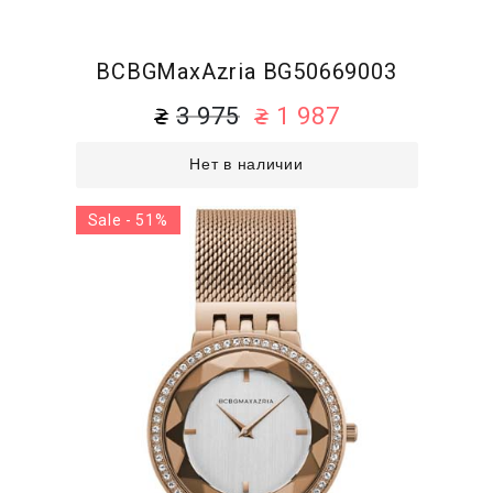
BCBGMaxAzria BG50669003
3 975
1 987
Нет в наличии
Sale - 51%