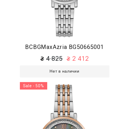
BCBGMaxAzria BG50665001
4 825
2 412
Нет в наличии
Sale - 50%