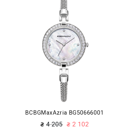
BCBGMaxAzria BG50666001
4 205
2 102