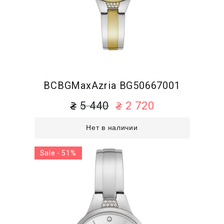
BCBGMaxAzria BG50667001
5 440
2 720
Нет в наличии
Sale - 51%