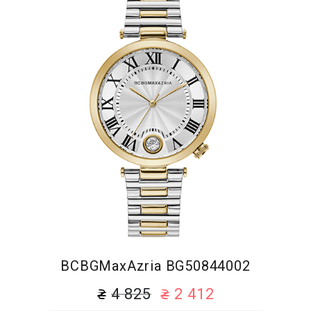
BCBGMaxAzria BG50844002
4 825
2 412