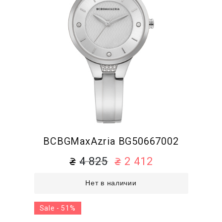
BCBGMaxAzria BG50667002
4 825
2 412
Нет в наличии
Sale - 51%