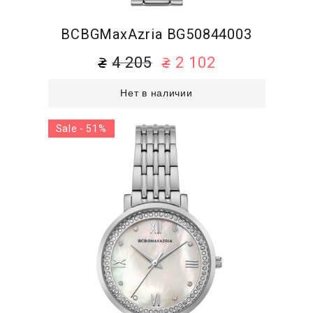
BCBGMaxAzria BG50844003
4 205
2 102
Нет в наличии
Sale - 51%