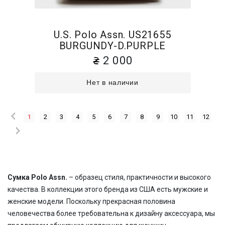
U.S. Polo Assn. US21655
BURGUNDY-D.PURPLE
2 000
Нет в наличии
1
2
3
4
5
6
7
8
9
10
11
12
Сумка Polo Assn.
– образец стиля, практичности и высокого
качества. В коллекции этого бренда из США есть мужские и
женские модели. Поскольку прекрасная половина
человечества более требовательна к дизайну аксессуара, мы