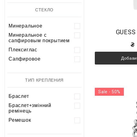
СТЕКЛО
Минеральное
GUESS
Минеральное с
сапфировым покрытием
Плексиглас
Добави
Сапфировое
ТИП КРЕПЛЕНИЯ
Sale - 50%
Браслет
Браслет+змінний
ремінець
Ремешок