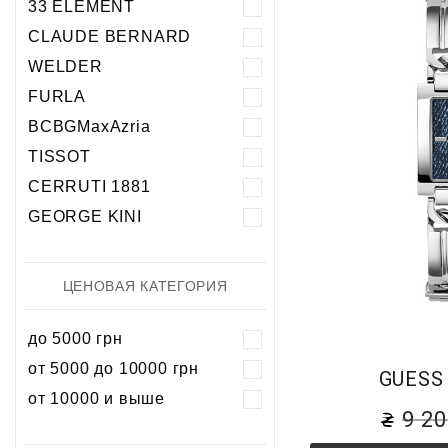
33 ELEMENT
Хронограф
Календарь
Механика
Механика
CLAUDE BERNARD
Хронограф
WELDER
FURLA
BCBGMaxAzria
TISSOT
CERRUTI 1881
GEORGE KINI
ЦЕНОВАЯ КАТЕГОРИЯ
до 5000 грн
от 5000 до 10000 грн
GUESS
от 10000 и выше
9 2