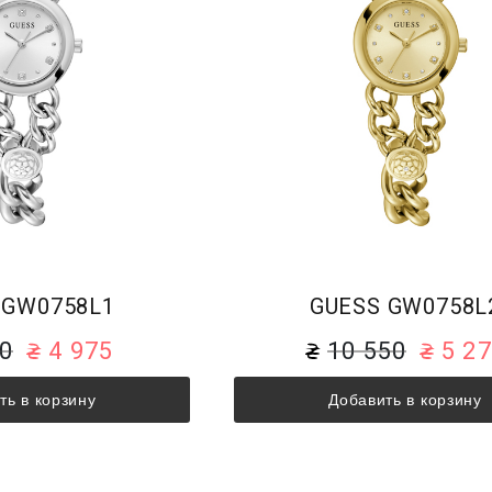
 GW0758L1
GUESS GW0758L
50
4 975
10 550
5 2
ть в корзину
Добавить в корзину