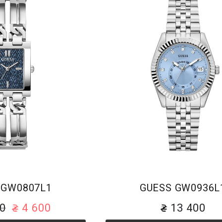
Браслет
Браслет
 GW0807L1
GUESS GW0936L
00
4 600
13 400