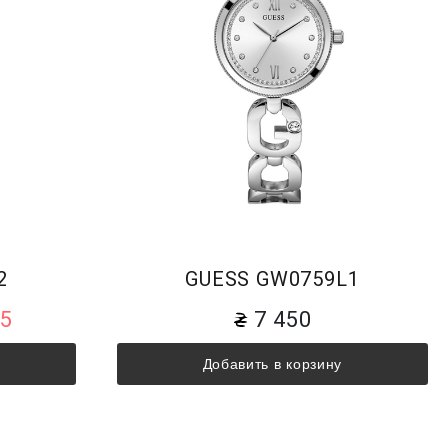
2
GUESS GW0759L1
75
7 450
Добавить в корзину