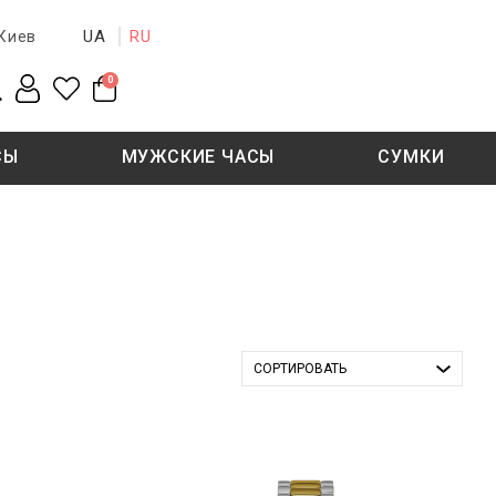
UA
RU
Киев
0
СЫ
МУЖСКИЕ ЧАСЫ
СУМКИ
New collection
Sale - 50%
Sale - 50%
СОРТИРОВАТЬ