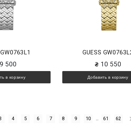
 GW0763L1
GUESS GW0763L
9 500
10 550
ть в корзину
Добавить в корзину
3
4
5
6
7
8
9
10
...
61
62