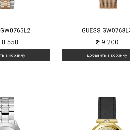
 GW0765L2
GUESS GW0768L
10 550
9 200
ть в корзину
Добавить в корзину