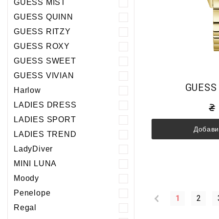
GUESS MIST
GUESS QUINN
GUESS RITZY
GUESS ROXY
GUESS SWEET
GUESS VIVIAN
GUESS
Harlow
LADIES DRESS
LADIES SPORT
Добави
LADIES TREND
LadyDiver
MINI LUNA
Moody
Penelope
1
2
Regal