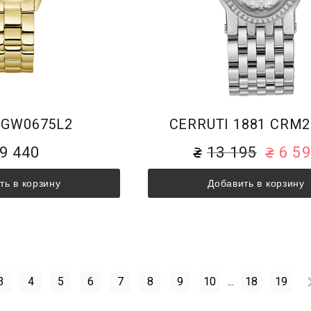
 GW0675L2
CERRUTI 1881 CRM2
9 440
13 195
6 5
ть в корзину
Добавить в корзину
3
4
5
6
7
8
9
10
...
18
19