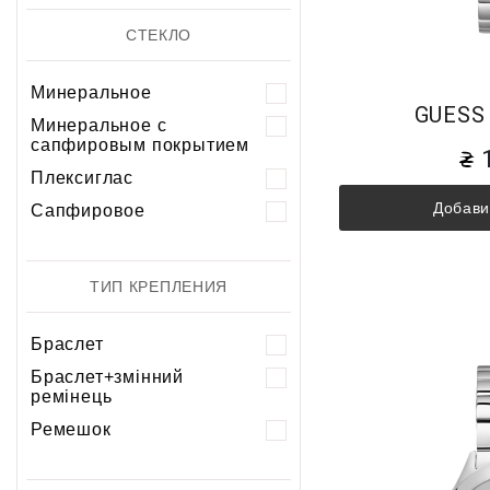
СТЕКЛО
Минеральное
GUESS
Минеральное с
сапфировым покрытием
Плексиглас
Добави
Сапфировое
ТИП КРЕПЛЕНИЯ
Браслет
Браслет+змінний
ремінець
Ремешок