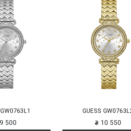
Браслет
Браслет
 GW0763L1
GUESS GW0763L
9 500
10 550