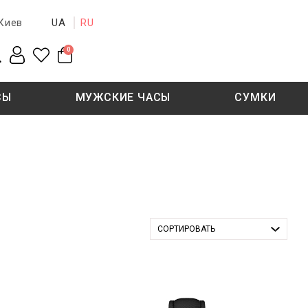
UA
RU
Киев
0
СЫ
МУЖСКИЕ ЧАСЫ
СУМКИ
New collection
Sale - 50%
Sale - 50%
СОРТИРОВАТЬ