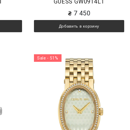
1
GUESS GW0914L1
7 450
Добавить в корзину
Sale - 51%