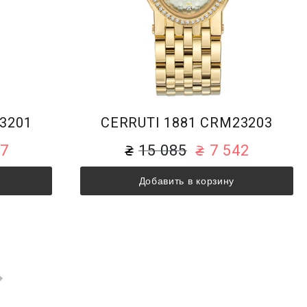
3201
CERRUTI 1881 CRM23203
97
15 085
7 542
Добавить в корзину