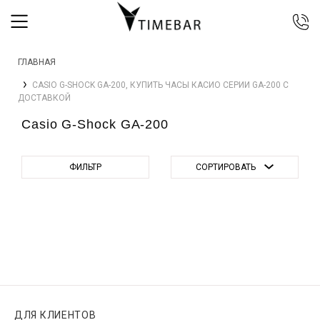
044 392 44 45
ГЛАВНАЯ
067 344 14 44 (viber)
CASIO G-SHOCK GA-200, КУПИТЬ ЧАСЫ КАСИО СЕРИИ GA-200 С
099 399 23 80
ДОСТАВКОЙ
0 800 305 805
Casio G-Shock GA-200
Бесплатно по Украине
ФИЛЬТР
СОРТИРОВАТЬ
ДЛЯ КЛИЕНТОВ