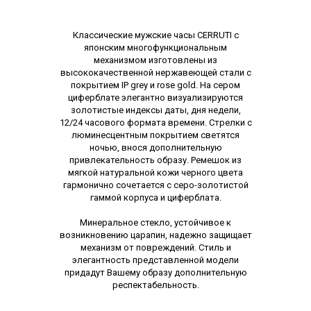
Описание
Классические мужские часы CERRUTI с
японским многофункциональным
механизмом изготовлены из
высококачественной нержавеющей стали с
покрытием IP grey и rose gold. На сером
циферблате элегантно визуализируются
золотистые индексы даты, дня недели,
12/24 часового формата времени. Стрелки с
люминесцентным покрытием светятся
ночью, внося дополнительную
привлекательность образу. Ремешок из
мягкой натуральной кожи черного цвета
гармонично сочетается с серо-золотистой
гаммой корпуса и циферблата.
Минеральное стекло, устойчивое к
возникновению царапин, надежно защищает
механизм от повреждений. Стиль и
элегантность представленной модели
придадут Вашему образу дополнительную
респектабельность.