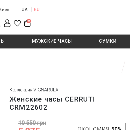
UA
RU
Киев
0
СЫ
МУЖСКИЕ ЧАСЫ
СУМКИ
New collection
Sale - 50%
Sale - 50%
Коллекция VIGNAROLA
Женские часы CERRUTI
CRM22602
10 550 грн
ЭКОНОМИЯ:
50%