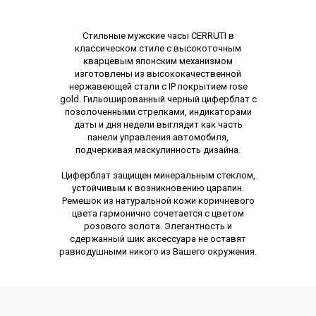
Описание
Стильные мужские часы CERRUTI в
классическом стиле с высокоточным
кварцевым японским механизмом
изготовлены из высококачественной
нержавеющей стали с IP покрытием rose
gold. Гильошированный черный циферблат с
позолоченными стрелками, индикаторами
даты и дня недели выглядит как часть
панели управления автомобиля,
подчеркивая маскулинность дизайна.
Циферблат защищен минеральным стеклом,
устойчивым к возникновению царапин.
Ремешок из натуральной кожи коричневого
цвета гармонично сочетается с цветом
розового золота. Элегантность и
сдержанный шик аксессуара не оставят
равнодушными никого из Вашего окружения.
Характеристики