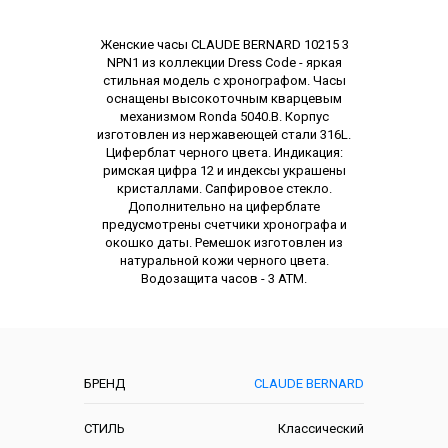
Описание
Женские часы CLAUDE BERNARD 10215 3
NPN1 из коллекции Dress Code - яркая
стильная модель с хронографом. Часы
оснащены высокоточным кварцевым
механизмом Ronda 5040.B. Корпус
изготовлен из нержавеющей стали 316L.
Циферблат черного цвета. Индикация:
римская цифра 12 и индексы украшены
кристаллами. Сапфировое стекло.
Дополнительно на циферблате
предусмотрены счетчики хронографа и
окошко даты. Ремешок изготовлен из
натуральной кожи черного цвета.
Водозащита часов - 3 АТМ.
Характеристики
БРЕНД
CLAUDE BERNARD
СТИЛЬ
Классический