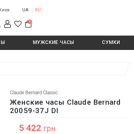
UA
RU
Киев
0
СЫ
МУЖСКИЕ ЧАСЫ
СУМКИ
New collection
Sale - 50%
Sale - 50%
Claude Bernard Classic
Женские часы Claude Bernard
20059-37J DI
5 422
грн