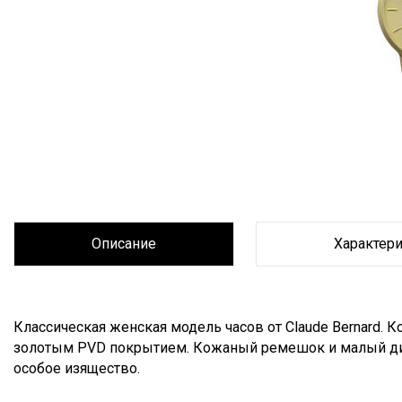
Хронограф
Календарь
Механика
Механика
Хронограф
Описание
Характер
Описание
Классическая женская модель часов от Сlaude Bernard. 
золотым PVD покрытием. Кожаный ремешок и малый ди
особое изящество.