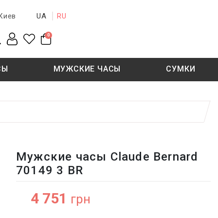
UA
RU
Киев
0
СЫ
МУЖСКИЕ ЧАСЫ
СУМКИ
New collection
Sale - 50%
Sale - 50%
Мужские часы Claude Bernard
70149 3 BR
4 751
грн