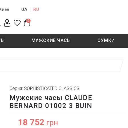
UA
RU
Киев
0
СЫ
МУЖСКИЕ ЧАСЫ
СУМКИ
New collection
Sale - 50%
Sale - 50%
Серия: SOPHISTICATED CLASSICS
Мужские часы CLAUDE
BERNARD 01002 3 BUIN
18 752
грн