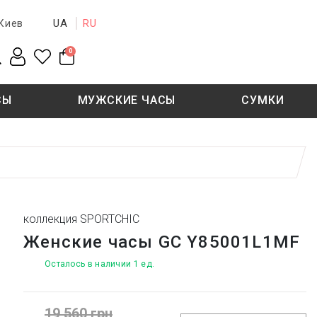
UA
RU
Киев
0
СЫ
МУЖСКИЕ ЧАСЫ
СУМКИ
New collection
Sale - 50%
Sale - 50%
коллекция SPORTCHIC
Женские часы GC Y85001L1MF
Осталось в наличии 1 ед.
19 560 грн