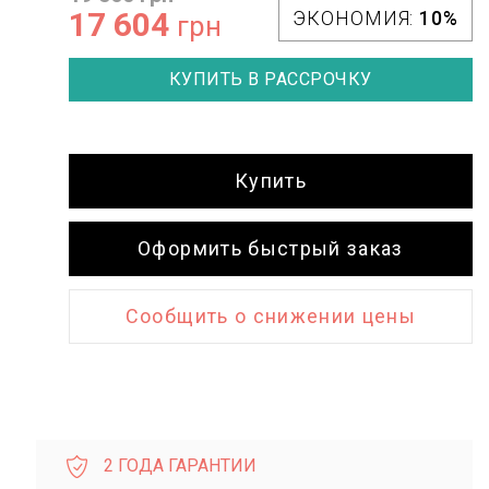
17 604
ЭКОНОМИЯ:
10%
грн
GUESS GW0945L4
КУПИТЬ В РАССРОЧКУ
12 650
GUESS GW0850G3
GUESS GW0770L3
10 550
8 750
4 375
5 275
Добавить в корзину
Купить
Добавить в корзину
Добавить в корзину
Оформить быстрый заказ
Сообщить о снижении цены
2 ГОДА ГАРАНТИИ