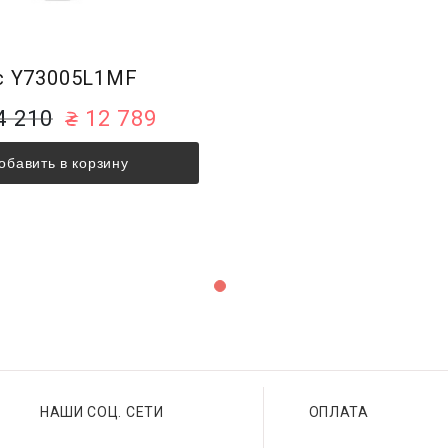
c Y73005L1MF
4 210
12 789
обавить в корзину
НАШИ СОЦ. СЕТИ
ОПЛАТА