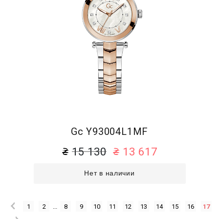
Gc Y93004L1MF
15 130
13 617
Нет в наличии
1
2
...
8
9
10
11
12
13
14
15
16
17