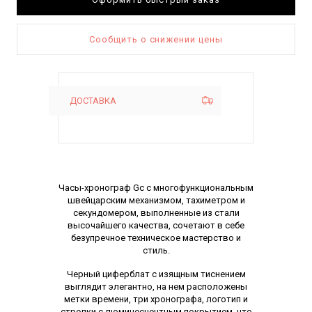
Сообщить о снижении цены
ДОСТАВКА
Описание
Часы-хронограф Gc с многофункциональным
швейцарским механизмом, тахиметром и
секундомером, выполненные из стали
высочайшего качества, сочетают в себе
безупречное техническое мастерство и
стиль.
Черный циферблат с изящным тиснением
выглядит элегантно, на нем расположены
метки времени, три хронографа, логотип и
стрелки с люминесцентным покрытием, что