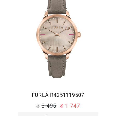
FURLA R4251119507
3 495
1 747