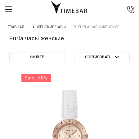
044 392 44 45
ГЛАВНАЯ
ЖЕНСКИЕ ЧАСЫ
FURLA ЧАСЫ ЖЕНСКИЕ
067 344 14 44 (viber)
Furla часы женские
099 399 23 80
0 800 305 805
Бесплатно по Украине
ФИЛЬТР
СОРТИРОВАТЬ
Sale - 50%