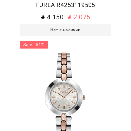
FURLA R4253119505
4 150
2 075
Нет в наличии
Sale - 51%