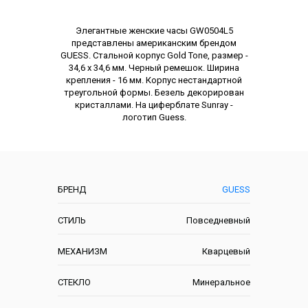
Описание
Элегантные женские часы GW0504L5
представлены американским брендом
GUESS. Стальной корпус Gold Tone, размер -
34,6 х 34,6 мм. Черный ремешок. Ширина
крепления - 16 мм. Корпус нестандартной
треугольной формы. Безель декорирован
кристаллами. На циферблате Sunray -
логотип Guess.
Характеристики
БРЕНД
GUESS
СТИЛЬ
Повседневный
МЕХАНИЗМ
Кварцевый
СТЕКЛО
Минеральное