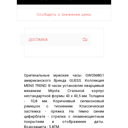
Сообщить о снижении цены
ДОСТАВКА
Описание
Оригинальные мужские часы GW0568G1
американского бренда GUESS. Коллекция
MENS TREND. В часах установлен кварцевый
механизм Miyota. Стальной корпус
нестандартной формы 43 х 43,5 мм. Толщина
- 10,8 мм. Коричневый силиконовый
ремешок с тиснением. Классическая
застежка - пряжка. На темно синем
циферблате - стрелки с люминесцентным
покрытием и отображение даты.
Водозащита - 5 АТМ.