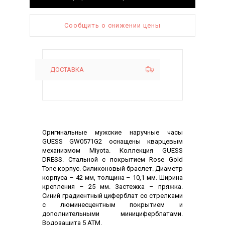
Сообщить о снижении цены
ДОСТАВКА
Описание
Оригинальные мужские наручные часы
GUESS GW0571G2 оснащены кварцевым
механизмом Miyota. Коллекция GUESS
DRESS. Стальной с покрытием Rose Gold
Tone корпус. Силиконовый браслет. Диаметр
корпуса – 42 мм, толщина – 10,1 мм. Ширина
крепления – 25 мм. Застежка – пряжка.
Синий градиентный циферблат со стрелками
с люминесцентным покрытием и
дополнительными минициферблатами.
Водозащита 5 АТМ.