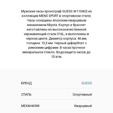
Описание
Мужские часы-хронограф GUESS W1104G2 из
коллекции MENS SPORT в спортивном стиле.
Часы оснащены японским кварцевым
механизмом Miyota. Корпус и браслет
изготовлены из высококачественной
нержавеющей стали 316L, и выполнены в
черном цвете. Диаметр корпуса: 46 мм,
толщина: 13,3 мм. Черный циферблат с
римскими цифрами. В часах прочное
минеральное стекло. Водозащита часов до
10 атм.
Характеристики
БРЕНД
GUESS
СТИЛЬ
Спортивный
МЕХАНИЗМ
Кварцевый