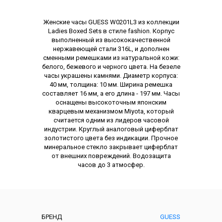
Описание
Женские часы GUESS W0201L3 из коллекции
Ladies Boxed Sets в стиле fashion. Корпус
выполненный из высококачественной
нержавеющей стали 316L, и дополнен
сменными ремешками из натуральной кожи:
белого, бежевого и черного цвета. На безеле
часы украшены камнями. Диаметр корпуса:
40 мм, толщина: 10 мм. Ширина ремешка
составляет 16 мм, а его длина - 197 мм. Часы
оснащены высокоточным японским
кварцевым механизмом Miyota, который
считается одним из лидеров часовой
индустрии. Круглый аналоговый циферблат
золотистого цвета без индикации. Прочное
минеральное стекло закрывает циферблат
от внешних повреждений. Водозащита
часов до 3 атмосфер.
Характеристики
БРЕНД
GUESS